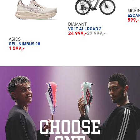
MCKI
ESCAP
599,-
DIAMANT
VOLT ALLROAD 2
24 999,-
27 999,-
ASICS
GEL-NIMBUS 28
1 599,-