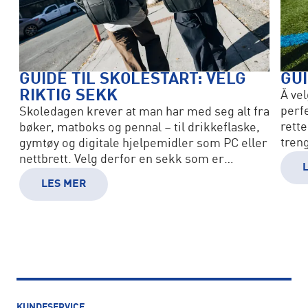
GUIDE TIL SKOLESTART: VELG
GUI
RIKTIG SEKK
Å vel
perf
Skoledagen krever at man har med seg alt fra
rett
bøker, matboks og pennal – til drikkeflaske,
tren
gymtøy og digitale hjelpemidler som PC eller
eller
nettbrett. Velg derfor en sekk som er
tilpasset alder og behov.
LES MER
KUNDESERVICE