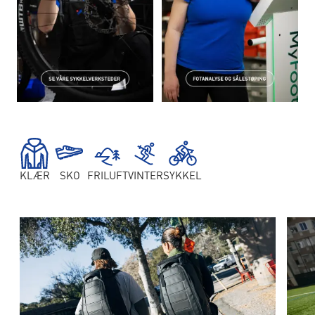
KLÆR
SKO
FRILUFT
VINTER
SYKKEL