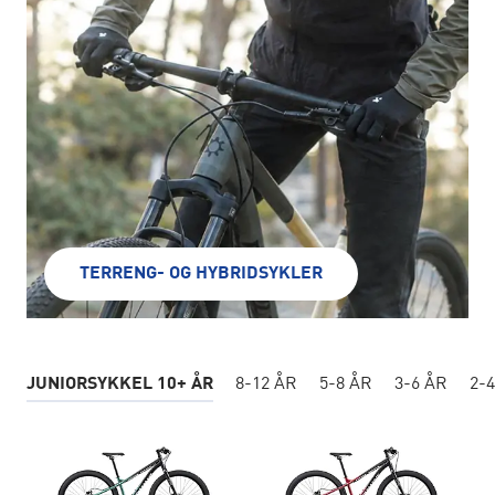
TERRENG- OG HYBRIDSYKLER
JUNIORSYKKEL 10+ ÅR
8-12 ÅR
5-8 ÅR
3-6 ÅR
2-