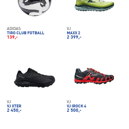
ADIDAS
VJ
TIRO CLUB FOTBALL
MAXX 2
139,-
2 399,-
VJ
VJ
VJ XTER
VJ IROCK 4
2 450,-
2 500,-