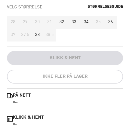
STØRRELSESGUIDE
VELG STØRRELSE
28
29
30
31
32
33
34
35
36
37
37.5
38
38.5
KLIKK & HENT
IKKE FLER PÅ LAGER
PÅ NETT
...
KLIKK & HENT
..