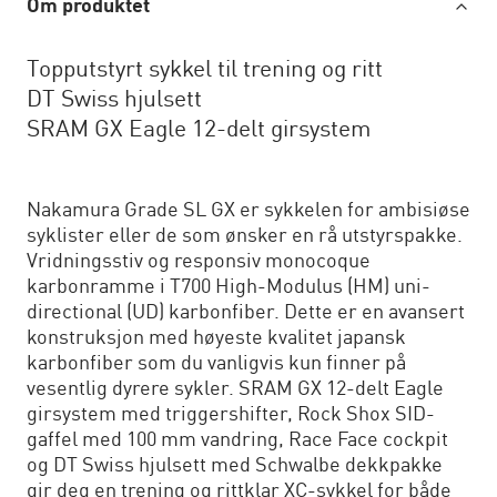
Om produktet
Topputstyrt sykkel til trening og ritt
DT Swiss hjulsett
SRAM GX Eagle 12-delt girsystem
Nakamura Grade SL GX er sykkelen for ambisiøse
syklister eller de som ønsker en rå utstyrspakke.
Vridningsstiv og responsiv monocoque
karbonramme i T700 High-Modulus (HM) uni-
directional (UD) karbonfiber. Dette er en avansert
konstruksjon med høyeste kvalitet japansk
karbonfiber som du vanligvis kun finner på
vesentlig dyrere sykler. SRAM GX 12-delt Eagle
girsystem med triggershifter, Rock Shox SID-
gaffel med 100 mm vandring, Race Face cockpit
og DT Swiss hjulsett med Schwalbe dekkpakke
gir deg en trening og rittklar XC-sykkel for både