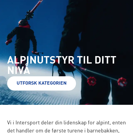
ALPINUTSTYR TIL DITT
NIVÅ
UTFORSK KATEGORIEN
Vi i Intersport deler din lidenskap for alpint, enten
det handler om de første turene i barnebakken,