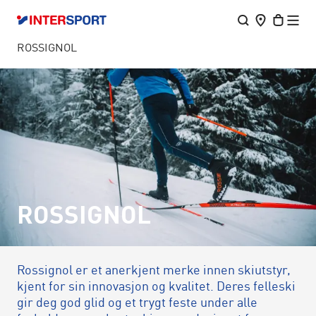
ROSSIGNOL
ROSSIGNOL
Rossignol er et anerkjent merke innen skiutstyr,
kjent for sin innovasjon og kvalitet. Deres felleski
gir deg god glid og et trygt feste under alle