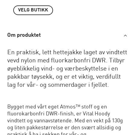
VELG BUTIKK
Om produktet
En praktisk, lett hettejakke laget av vindtett
vevd nylon med fluorkarbonfri DWR. Tilbyr
øyeblikkelig vind- og værbeskyttelse i en
pakkbar tøysekk, og er et viktig, verdifullt
lag for vår- og sommerdager i fjellet.
Bygget med vårt eget Atmos™ stoff og en
fluorokarbonfri DWR-finish, er Vital Hoody
vindtett og vannavstøtende. Med en vekt på 130g
og liten pakkestørrelse er den svært allsidig og
praktisk å ha i sekken for vår- og