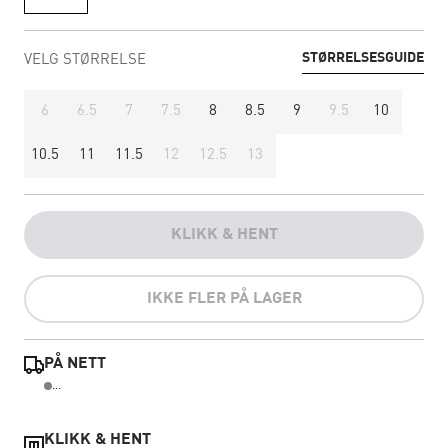
STØRRELSESGUIDE
VELG STØRRELSE
6
6.5
7
7.5
8
8.5
9
9.5
10
10.5
11
11.5
12
12.5
13
KLIKK & HENT
IKKE FLER PÅ LAGER
PÅ NETT
...
KLIKK & HENT