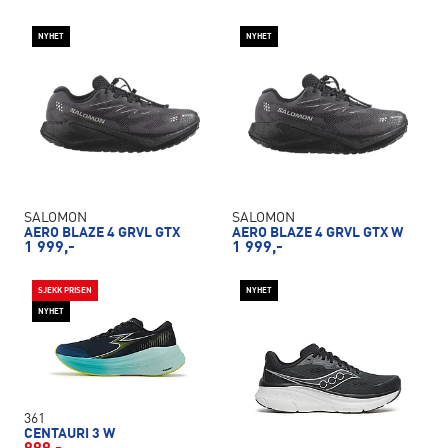
NYHET
NYHET
SALOMON
SALOMON
AERO BLAZE 4 GRVL GTX
AERO BLAZE 4 GRVL GTX W
1 999,-
1 999,-
SJEKK PRISEN
NYHET
NYHET
361
CENTAURI 3 W