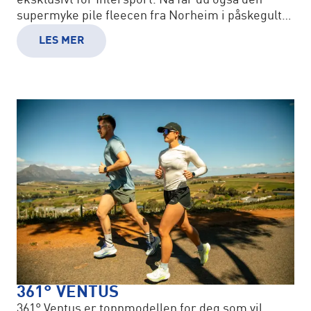
supermyke pile fleecen fra Norheim i påskegult.
Hva venter du på?
LES MER
361° VENTUS
361° Ventus er toppmodellen for deg som vil