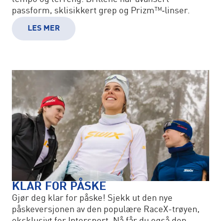
passform, sklisikkert grep og Prizm™‑linser.
LES MER
KLAR FOR PÅSKE
Gjør deg klar for påske! Sjekk ut den nye
påskeversjonen av den populære RaceX-trøyen,
eksklusivt for Intersport. Nå får du også den