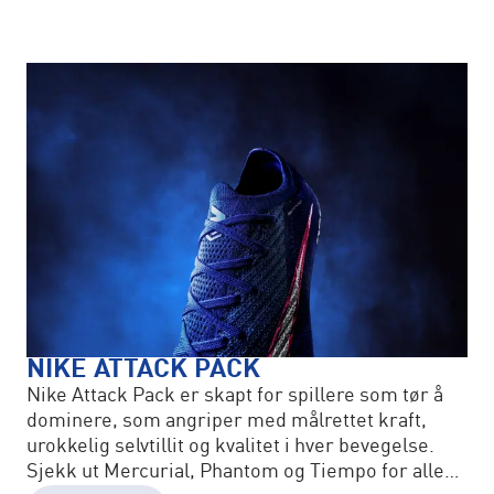
NIKE ATTACK PACK
Nike Attack Pack er skapt for spillere som tør å
dominere, som angriper med målrettet kraft,
urokkelig selvtillit og kvalitet i hver bevegelse.
Sjekk ut Mercurial, Phantom og Tiempo for alle