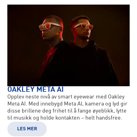
OAKLEY META AI
Opplev neste nivå av smart eyewear med Oakley
Meta AI. Med innebygd Meta AI, kamera og lyd gir
disse brillene deg frihet til å fange øyeblikk, lytte
til musikk og holde kontakten – helt handsfree.
LES MER