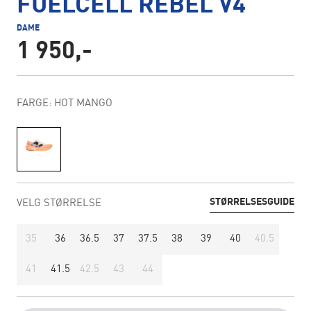
FUELCELL REBEL V4
DAME
1 950,-
FARGE: HOT MANGO
STØRRELSESGUIDE
VELG STØRRELSE
35
36
36.5
37
37.5
38
39
40
40.5
41
41.5
42.5
43
44