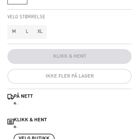
VELG STØRRELSE
M
L
XL
KLIKK & HENT
IKKE FLER PÅ LAGER
PÅ NETT
...
KLIKK & HENT
..
VELG BUTIKK