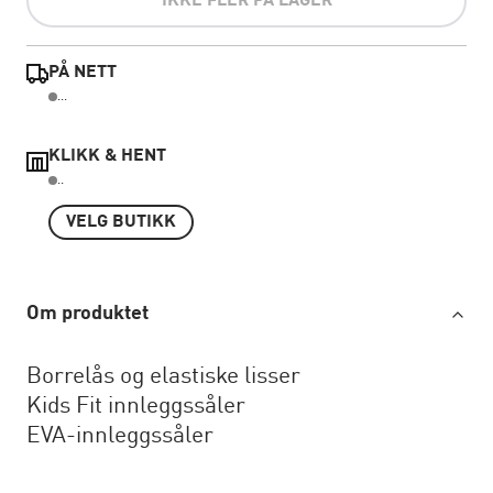
IKKE FLER PÅ LAGER
PÅ NETT
...
KLIKK & HENT
..
VELG BUTIKK
Om produktet
Borrelås og elastiske lisser
Kids Fit innleggssåler
EVA-innleggssåler