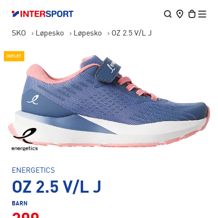
SKO
Løpesko
Løpesko
OZ 2.5 V/L J
OUTLET
ENERGETICS
OZ 2.5 V/L J
BARN