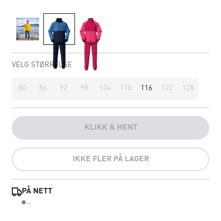
VELG STØRRELSE
80
86
92
98
104
110
116
122
128
KLIKK & HENT
IKKE FLER PÅ LAGER
PÅ NETT
...