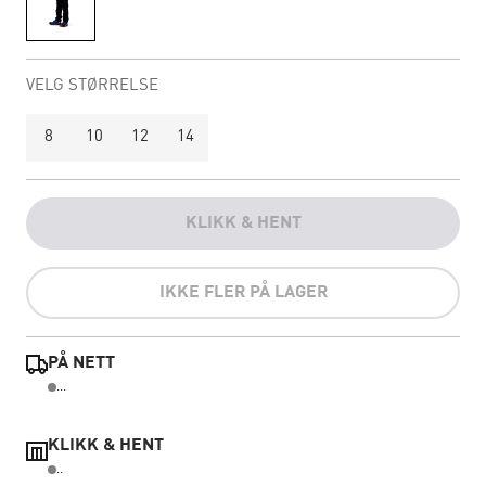
VELG STØRRELSE
8
10
12
14
KLIKK & HENT
IKKE FLER PÅ LAGER
PÅ NETT
...
KLIKK & HENT
..