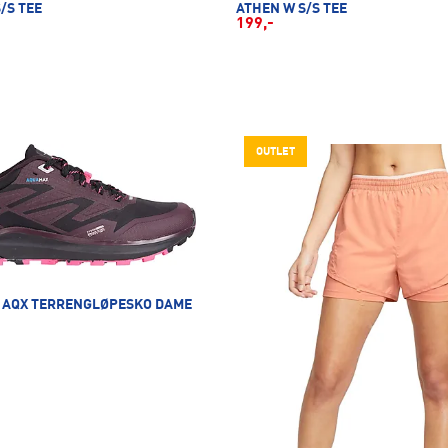
/S TEE
ATHEN W S/S TEE
199,-
OUTLET
L AQX TERRENGLØPESKO DAME