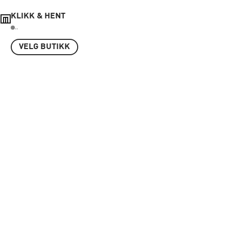
KLIKK & HENT
..
VELG BUTIKK