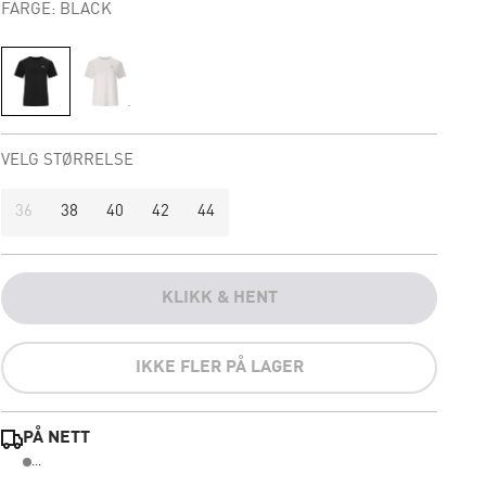
FARGE: BLACK
VELG STØRRELSE
36
38
40
42
44
KLIKK & HENT
IKKE FLER PÅ LAGER
PÅ NETT
...