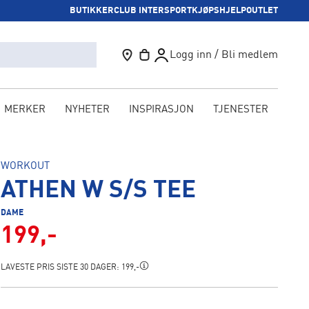
BUTIKKER
CLUB INTERSPORT
KJØPSHJELP
OUTLET
Logg inn / Bli medlem
MERKER
NYHETER
INSPIRASJON
TJENESTER
KAM
WORKOUT
ATHEN W S/S TEE
DAME
199,-
LAVESTE PRIS SISTE 30 DAGER:
199,-