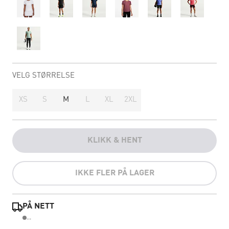
VELG STØRRELSE
XS
S
M
L
XL
2XL
KLIKK & HENT
IKKE FLER PÅ LAGER
PÅ NETT
...