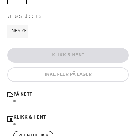
VELG STØRRELSE
ONESIZE
KLIKK & HENT
IKKE FLER PÅ LAGER
PÅ NETT
...
KLIKK & HENT
..
VELG BUTIKK