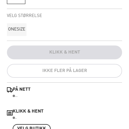
VELG STØRRELSE
ONESIZE
KLIKK & HENT
IKKE FLER PÅ LAGER
PÅ NETT
...
KLIKK & HENT
..
VELG BUTIKK