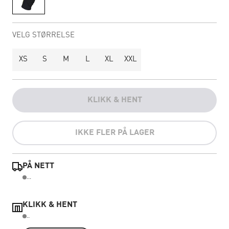
VELG STØRRELSE
XS
S
M
L
XL
XXL
KLIKK & HENT
IKKE FLER PÅ LAGER
PÅ NETT
...
KLIKK & HENT
..