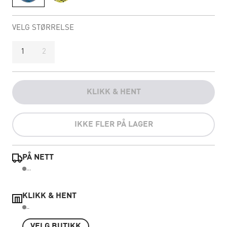
VELG STØRRELSE
1
2
KLIKK & HENT
IKKE FLER PÅ LAGER
PÅ NETT
...
KLIKK & HENT
..
VELG BUTIKK