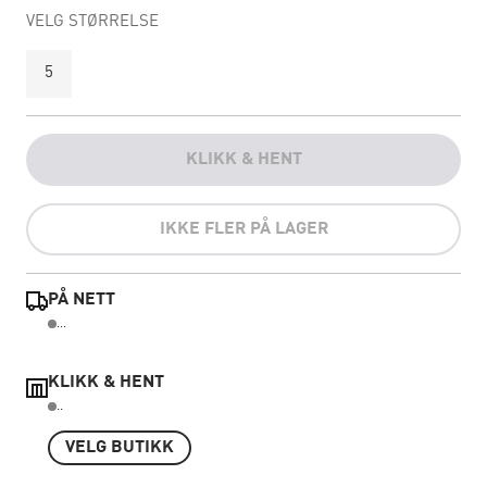
VELG STØRRELSE
5
KLIKK & HENT
IKKE FLER PÅ LAGER
PÅ NETT
...
KLIKK & HENT
..
VELG BUTIKK