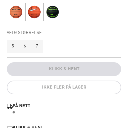
VELG STØRRELSE
5
6
7
KLIKK & HENT
IKKE FLER PÅ LAGER
PÅ NETT
...
KLIKK & HENT