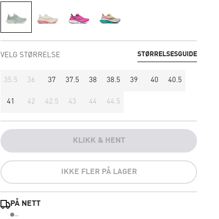
STØRRELSESGUIDE
VELG STØRRELSE
35.5
36
37
37.5
38
38.5
39
40
40.5
41
42
42.5
43
44
44.5
KLIKK & HENT
IKKE FLER PÅ LAGER
PÅ NETT
...