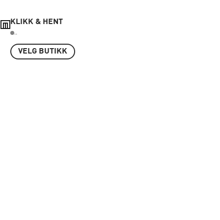
KLIKK & HENT
..
VELG BUTIKK