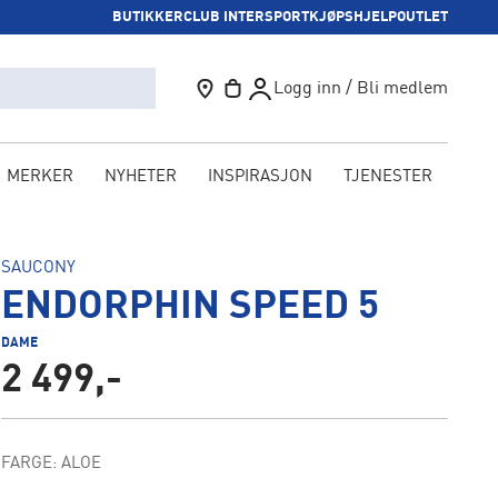
BUTIKKER
CLUB INTERSPORT
KJØPSHJELP
OUTLET
Logg inn / Bli medlem
MERKER
NYHETER
INSPIRASJON
TJENESTER
KAM
SAUCONY
ENDORPHIN SPEED 5
DAME
2 499,-
FARGE: ALOE