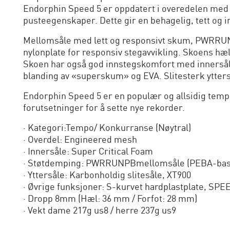
Endorphin Speed 5 er oppdatert i overedelen med
pusteegenskaper. Dette gir en behagelig, tett og i
Mellomsåle med lett og responsivt skum, PWRRU
nylonplate for responsiv stegavvikling. Skoens hælp
Skoen har også god innstegskomfort med innersål
blanding av «superskum» og EVA. Slitesterk ytters
Endorphin Speed 5 er en populær og allsidig tempo
forutsetninger for å sette nye rekorder.
· Kategori:Tempo/ Konkurranse (Nøytral)
· Overdel: Engineered mesh
· Innersåle: Super Critical Foam
· Støtdemping: PWRRUNPBmellomsåle (PEBA-bas
· Yttersåle: Karbonholdig slitesåle, XT900
· Øvrige funksjoner: S-kurvet hardplastplate, SP
· Dropp 8mm (Hæl: 36 mm / Forfot: 28 mm)
· Vekt dame 217g us8 / herre 237g us9