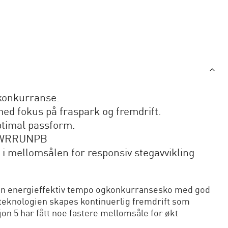
 konkurranse.
d fokus på fraspark og fremdrift.
ptimal passform.
 PWRRUNPB
i mellomsålen for responsiv stegavvikling
 en energieffektiv tempo ogkonkurransesko med god
eknologien skapes kontinuerlig fremdrift som
n 5 har fått noe fastere mellomsåle for økt