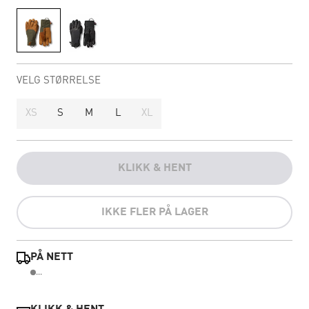
VELG STØRRELSE
XS
S
M
L
XL
KLIKK & HENT
IKKE FLER PÅ LAGER
PÅ NETT
...