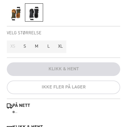
VELG STØRRELSE
XS
S
M
L
XL
KLIKK & HENT
IKKE FLER PÅ LAGER
PÅ NETT
...