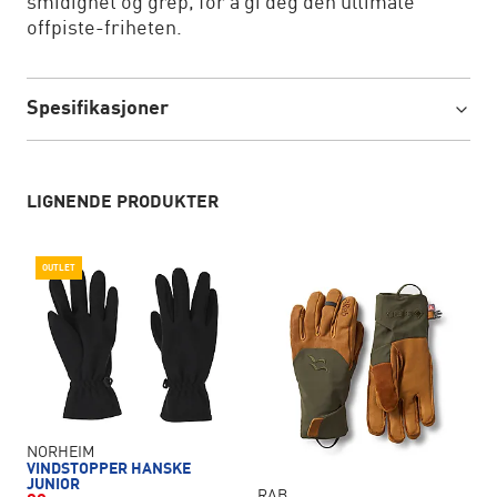
smidighet og grep, for å gi deg den ultimate
offpiste-friheten.
Spesifikasjoner
LIGNENDE PRODUKTER
OUTLET
NORHEIM
VINDSTOPPER HANSKE
JUNIOR
RAB