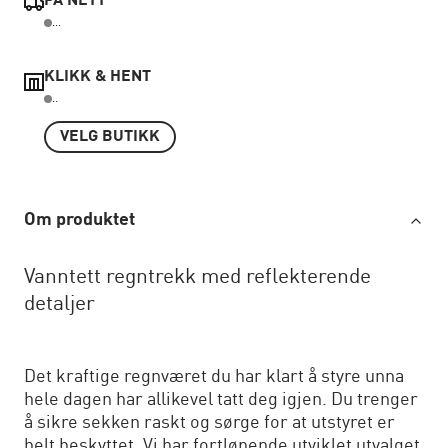
PÅ NETT
...
KLIKK & HENT
..
VELG BUTIKK
Om produktet
Vanntett regntrekk med reflekterende
detaljer
Det kraftige regnværet du har klart å styre unna
hele dagen har allikevel tatt deg igjen. Du trenger
å sikre sekken raskt og sørge for at utstyret er
helt beskyttet. Vi har fortløpende utviklet utvalget