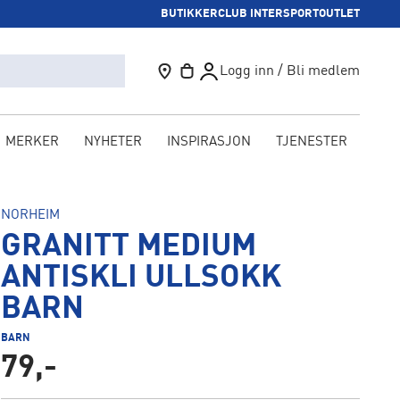
BUTIKKER
CLUB INTERSPORT
OUTLET
Logg inn / Bli medlem
MERKER
NYHETER
INSPIRASJON
TJENESTER
KAM
NORHEIM
GRANITT MEDIUM
ANTISKLI ULLSOKK
BARN
BARN
79,-