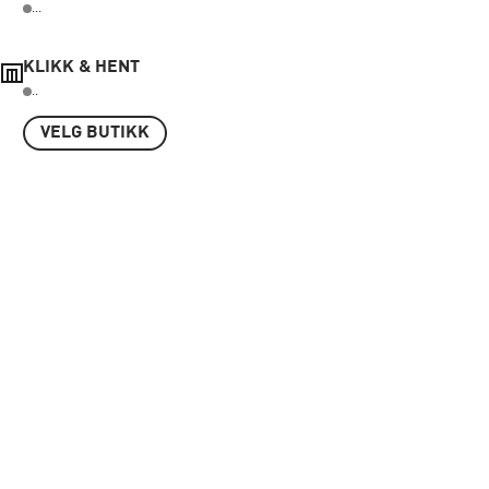
...
KLIKK & HENT
..
VELG BUTIKK