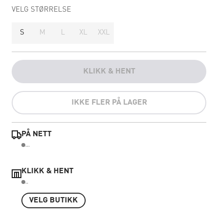
VELG STØRRELSE
S
M
L
XL
XXL
KLIKK & HENT
IKKE FLER PÅ LAGER
PÅ NETT
...
KLIKK & HENT
..
VELG BUTIKK