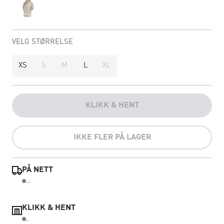
VELG STØRRELSE
XS
S
M
L
XL
KLIKK & HENT
IKKE FLER PÅ LAGER
PÅ NETT
...
KLIKK & HENT
..