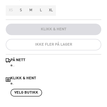
XS
S
M
L
XL
KLIKK & HENT
IKKE FLER PÅ LAGER
PÅ NETT
...
KLIKK & HENT
..
VELG BUTIKK