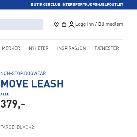
BUTIKKER
CLUB INTERSPORT
KJØPSHJELP
OUTLET
Logg inn / Bli medlem
MERKER
NYHETER
INSPIRASJON
TJENESTER
KAM
NON-STOP DOGWEAR
MOVE LEASH
ALLE
379,-
FARGE: BLACK2