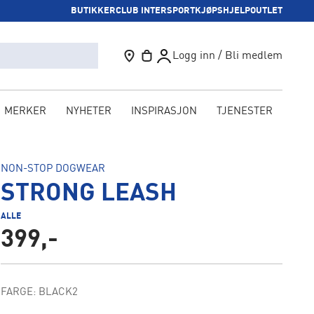
BUTIKKER
CLUB INTERSPORT
KJØPSHJELP
OUTLET
Logg inn / Bli medlem
MERKER
NYHETER
INSPIRASJON
TJENESTER
KAM
NON-STOP DOGWEAR
YouTube video
STRONG LEASH
ALLE
399,-
FARGE: BLACK2