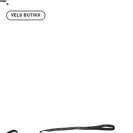
..
VELG BUTIKK