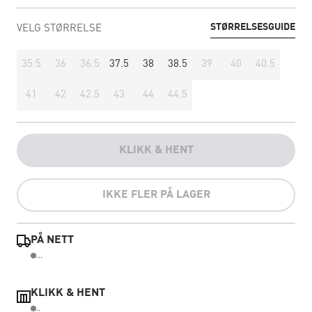
STØRRELSESGUIDE
VELG STØRRELSE
35.5
36
36.5
37.5
38
38.5
39
40
40.5
41
42
42.5
43
44
44.5
KLIKK & HENT
IKKE FLER PÅ LAGER
PÅ NETT
...
KLIKK & HENT
..