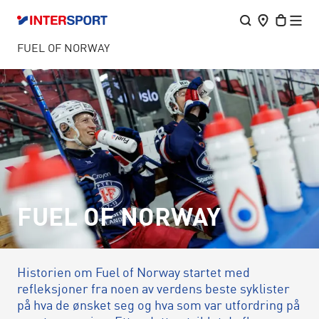
FUEL OF NORWAY
FUEL OF NORWAY
Historien om Fuel of Norway startet med
refleksjoner fra noen av verdens beste syklister
på hva de ønsket seg og hva som var utfordring på