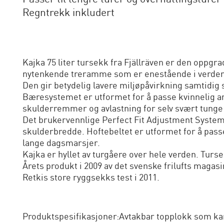
Regntrekk inkludert
Kajka 75 liter tursekk fra Fjällräven er den opp
nytenkende treramme som er enestående i verden
Den gir betydelig lavere miljøpåvirkning samtidig
Bæresystemet er utformet for å passe kvinnelig 
skulderremmer og avlastning for selv svært tunge
Det brukervennlige Perfect Fit Adjustment System p
skulderbredde. Hoftebeltet er utformet for å pass
lange dagsmarsjer.
Kajka er hyllet av turgåere over hele verden. Turse
Årets produkt i 2009 av det svenske frilufts magasi
Retkis store ryggsekks test i 2011.
Produktspesifikasjoner:Avtakbar topplokk som k