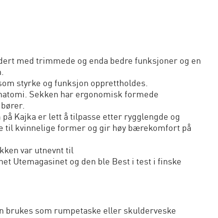
gradert med trimmede og enda bedre funksjoner og en
.
 som styrke og funksjon opprettholdes.
anatomi. Sekken har ergonomisk formede
 bører.
å Kajka er lett å tilpasse etter rygglengde og
e til kvinnelige former og gir høy bærekomfort på
kken var utnevnt til
net Utemagasinet og den ble Best i test i finske
an brukes som rumpetaske eller skulderveske