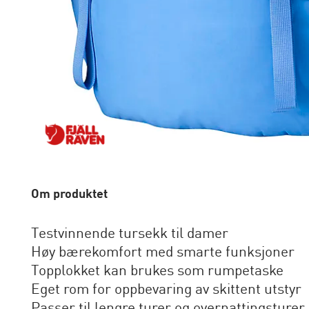
Om produktet
Testvinnende tursekk til damer
Høy bærekomfort med smarte funksjoner
Topplokket kan brukes som rumpetaske
Eget rom for oppbevaring av skittent utstyr
Passer til lengre turer og overnattingsturer