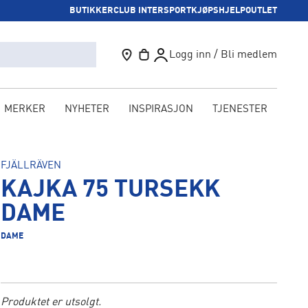
BUTIKKER
CLUB INTERSPORT
KJØPSHJELP
OUTLET
Logg inn / Bli medlem
MERKER
NYHETER
INSPIRASJON
TJENESTER
KAM
FJÄLLRÄVEN
KAJKA 75 TURSEKK
DAME
DAME
Produktet er utsolgt.