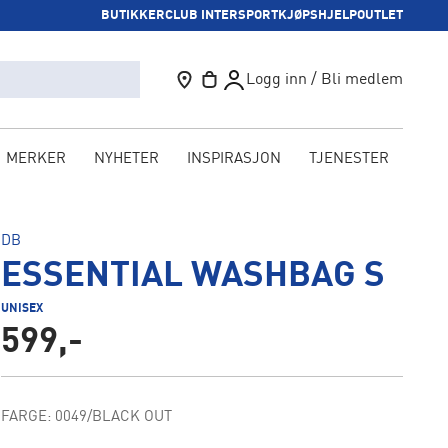
BUTIKKER
CLUB INTERSPORT
KJØPSHJELP
OUTLET
Logg inn / Bli medlem
MERKER
NYHETER
INSPIRASJON
TJENESTER
KAM
DB
ESSENTIAL WASHBAG S
UNISEX
599,-
FARGE: 0049/BLACK OUT