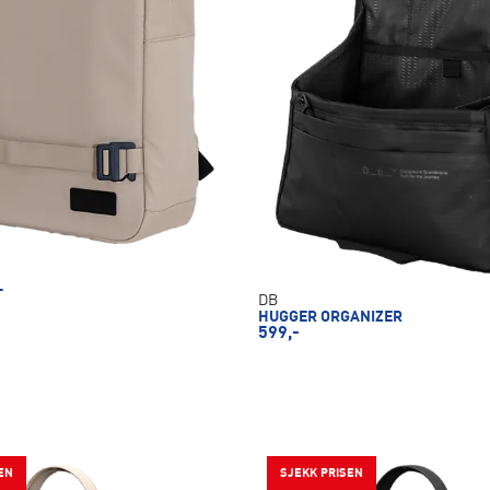
L
DB
HUGGER ORGANIZER
599,-
EN
SJEKK PRISEN