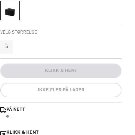
VELG STØRRELSE
S
KLIKK & HENT
IKKE FLER PÅ LAGER
PÅ NETT
...
KLIKK & HENT