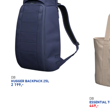
DB
HUGGER BACKPACK 25L
2 199,-
DB
ESSENTIAL T
449,-