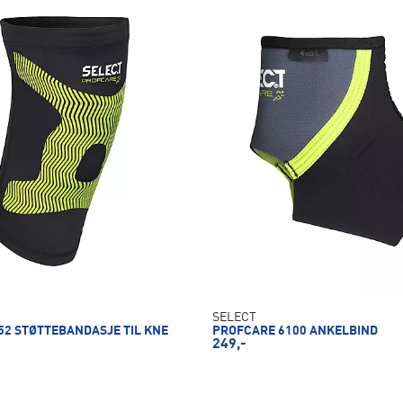
SELECT
52 STØTTEBANDASJE TIL KNE
PROFCARE 6100 ANKELBIND
249,-