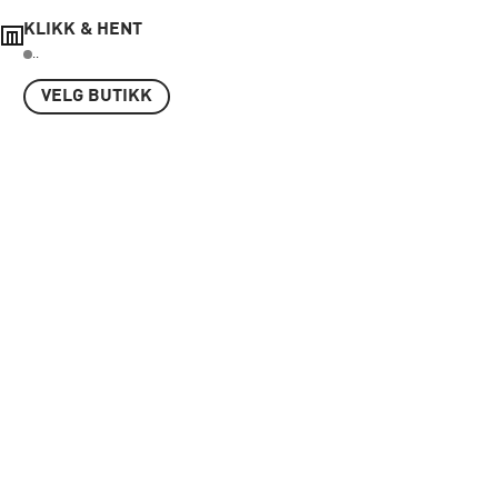
KLIKK & HENT
..
VELG BUTIKK