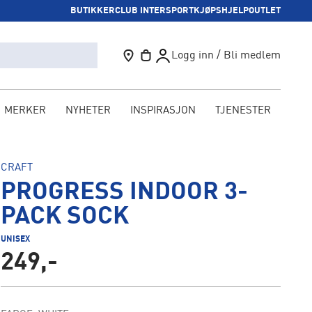
BUTIKKER
CLUB INTERSPORT
KJØPSHJELP
OUTLET
Logg inn / Bli medlem
MERKER
NYHETER
INSPIRASJON
TJENESTER
KAM
CRAFT
PROGRESS INDOOR 3-
PACK SOCK
UNISEX
249,-