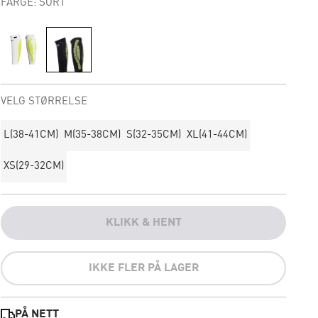
FARGE: SORT
VELG STØRRELSE
L(38-41CM)
M(35-38CM)
S(32-35CM)
XL(41-44CM)
XS(29-32CM)
KLIKK & HENT
IKKE FLER PÅ LAGER
PÅ NETT