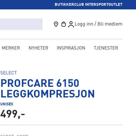
BUTIKKER
CLUB INTERSPORT
OUTLET
Logg inn / Bli medlem
MERKER
NYHETER
INSPIRASJON
TJENESTER
KAM
SELECT
PROFCARE 6150
LEGGKOMPRESJON
UNISEX
499,-