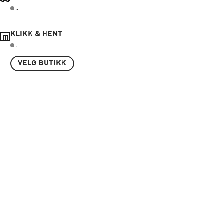
...
KLIKK & HENT
..
VELG BUTIKK