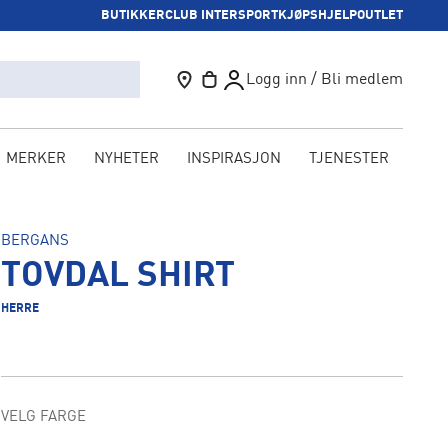
BUTIKKER
CLUB INTERSPORT
KJØPSHJELP
OUTLET
Logg inn / Bli medlem
MERKER
NYHETER
INSPIRASJON
TJENESTER
KAM
BERGANS
TOVDAL SHIRT
HERRE
VELG FARGE