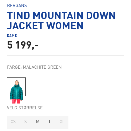
BERGANS
TIND MOUNTAIN DOWN
JACKET WOMEN
DAME
5 199,-
FARGE: MALACHITE GREEN
VELG STØRRELSE
XS
S
M
L
XL