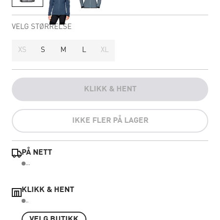
VELG STØRRELSE
XS
S
M
L
XL
KLIKK & HENT
IKKE FLER PÅ LAGER
PÅ NETT
...
KLIKK & HENT
..
VELG BUTIKK