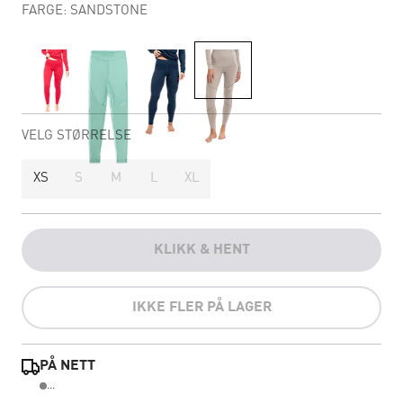
FARGE: SANDSTONE
VELG STØRRELSE
XS
S
M
L
XL
KLIKK & HENT
IKKE FLER PÅ LAGER
PÅ NETT
...