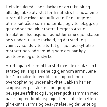
Holo Insulated Hood Jacket er en teknisk og
allsidig jakke utviklet for friluftsliv, fra høyalpine
turer til hverdagslige utflukter. Den fungerer
utmerket både som mellomlag og ytterplagg, og
gir god varme takket være Bergans Arctic
Insulation. Isolasjonen beholder sine egenskaper
selv under fuktige forhold, og det vind- og
vannavvisende ytterstoffet gir god beskyttelse
mot vær og vind samtidig som det har høy
pusteevne og slitestyrke.
Stretchpaneler med børstet innside er plassert
strategisk langs sidene og gjennom armhulene
for å gi målrettet ventilasjon og forhindre
overoppheting under aktivitet. Jakken har en
kroppsnær passform som gir god
bevegelsesfrihet og fungerer godt sammen med
base- og mellomlagsplagg. Den isolerte hetten
gir ekstra varme og beskyttelse, og det lette og