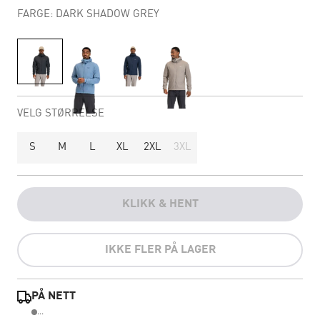
FARGE: DARK SHADOW GREY
VELG STØRRELSE
S
M
L
XL
2XL
3XL
KLIKK & HENT
IKKE FLER PÅ LAGER
PÅ NETT
...