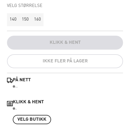
VELG STØRRELSE
140
150
160
KLIKK & HENT
IKKE FLER PÅ LAGER
PÅ NETT
...
KLIKK & HENT
..
VELG BUTIKK