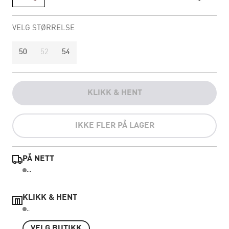
VELG STØRRELSE
50
52
54
KLIKK & HENT
IKKE FLER PÅ LAGER
PÅ NETT
...
KLIKK & HENT
..
VELG BUTIKK