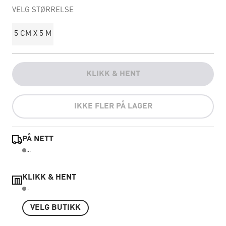
VELG STØRRELSE
5 CM X 5 M
KLIKK & HENT
IKKE FLER PÅ LAGER
PÅ NETT
...
KLIKK & HENT
..
VELG BUTIKK