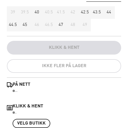
39
39.5
40
40.5
41.5
42
42.5
43.5
44
44.5
45
46
46.5
47
48
49
KLIKK & HENT
IKKE FLER PÅ LAGER
PÅ NETT
...
KLIKK & HENT
..
VELG BUTIKK