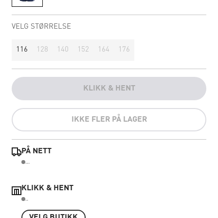
VELG STØRRELSE
116
128
140
152
164
176
KLIKK & HENT
IKKE FLER PÅ LAGER
PÅ NETT
...
KLIKK & HENT
..
VELG BUTIKK