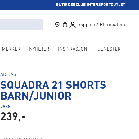
BUTIKKER
CLUB INTERSPORT
OUTLET
Logg inn / Bli medlem
MERKER
NYHETER
INSPIRASJON
TJENESTER
KAM
ADIDAS
SQUADRA 21 SHORTS
BARN/JUNIOR
BARN
239,-