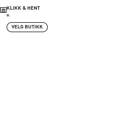
KLIKK & HENT
..
VELG BUTIKK