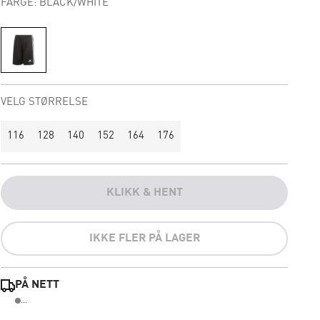
FARGE: BLACK/WHITE
VELG STØRRELSE
116
128
140
152
164
176
KLIKK & HENT
IKKE FLER PÅ LAGER
PÅ NETT
...