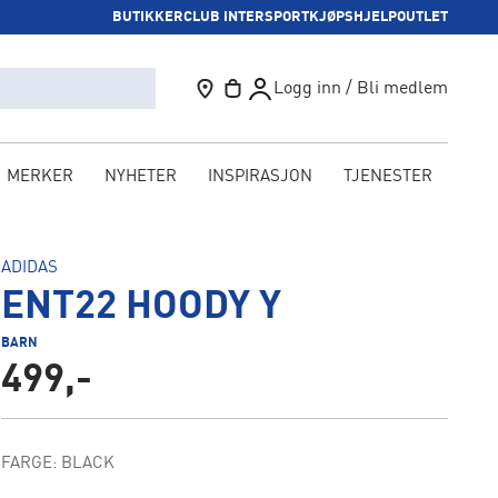
BUTIKKER
CLUB INTERSPORT
KJØPSHJELP
OUTLET
Logg inn / Bli medlem
MERKER
NYHETER
INSPIRASJON
TJENESTER
KAM
ADIDAS
ENT22 HOODY Y
BARN
499,-
FARGE: BLACK