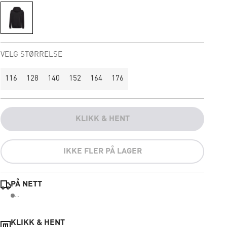
VELG STØRRELSE
116
128
140
152
164
176
KLIKK & HENT
IKKE FLER PÅ LAGER
PÅ NETT
...
KLIKK & HENT